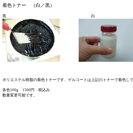
着色トナー （白／黒）
黒 白 黒/白 ２色を混ぜ
ポリエステル樹脂の着色トナーです、ゲルコートは上記のトナーで着色し
各色100g 1500円 税込み
数量変更可能です。